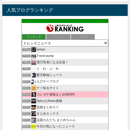
人気ブログランキング
ランキング
ポイント
ブロ画
tenten
796位
Trend pump
797位
億万長者になる近道！
798位
と・れ・ぷ・れ
799位
驚天動地ニュース
800位
えびチーブログ
801位
ナゾ知るサイト
802位
コレガチ速報まとめNEWS
803位
SpicyなNews速報
804位
芸能まとめろぐ
805位
まとめエックス
806位
話題の人たち まとめちゃん
807位
今日の気になったニュース
808位