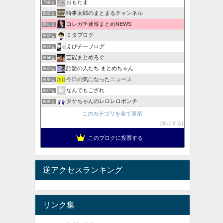
おもたま
799位
時事太郎のまとまるチャンネル
800位
コレガチ速報まとめNEWS
801位
ミタブログ
802位
えびチーブログ
803位
芸能まとめろぐ
804位
話題の人たち まとめちゃん
805位
今日の気になったニュース
806位
なんでもござれ
807位
タケちゃんのレロレロポンチ
808位
このカテゴリを全て表示
参加する
このブログに投票する
逆アクセスランキング
リンク集