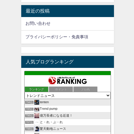
最近の投稿
お問い合わせ
プライバシーポリシー・免責事項
人気ブログランキング
ランキング
ポイント
ブロ画
tenten
794位
Trend pump
795位
億万長者になる近道！
796位
と・れ・ぷ・れ
797位
驚天動地ニュース
798位