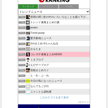
ランキング
ポイント
ブロ画
世間の間 | 世の中のいろいろなことを掘り下げていく
778位
トレンド速報まとめの森
779位
tenten
780位
Trend pump
781位
驚天動地ニュース
782位
2chまとめ‐6ちゃんねる
783位
おもたま
784位
コレガチ速報まとめNEWS
785位
ミタブログ
786位
えびチーブログ
787位
芸能まとめろぐ
788位
と・れ・ぷ・れ
789位
今日の気になったニュース
790位
なんでもござれ
791位
ニャンとも楽転家
792位
このカテゴリを全て表示
参加する