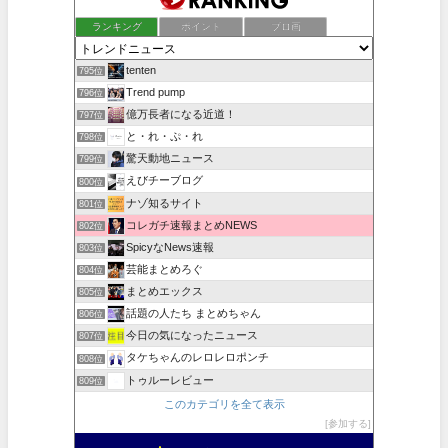
ランキング
ポイント
ブロ画
tenten
795位
Trend pump
796位
億万長者になる近道！
797位
と・れ・ぷ・れ
798位
驚天動地ニュース
799位
えびチーブログ
800位
ナゾ知るサイト
801位
コレガチ速報まとめNEWS
802位
SpicyなNews速報
803位
芸能まとめろぐ
804位
まとめエックス
805位
話題の人たち まとめちゃん
806位
今日の気になったニュース
807位
タケちゃんのレロレロポンチ
808位
トゥルーレビュー
809位
このカテゴリを全て表示
参加する