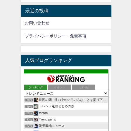
最近の投稿
お問い合わせ
プライバシーポリシー・免責事項
人気ブログランキング
ランキング
ポイント
ブロ画
世間の間 | 世の中のいろいろなことを掘り下げていく
778位
トレンド速報まとめの森
779位
tenten
780位
Trend pump
781位
驚天動地ニュース
782位