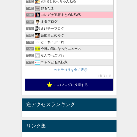
2chまとめ‐6ちゃんねる
783位
おもたま
784位
コレガチ速報まとめNEWS
785位
ミタブログ
786位
えびチーブログ
787位
芸能まとめろぐ
788位
と・れ・ぷ・れ
789位
今日の気になったニュース
790位
なんでもござれ
791位
ニャンとも楽転家
792位
このカテゴリを全て表示
参加する
このブログに投票する
逆アクセスランキング
リンク集