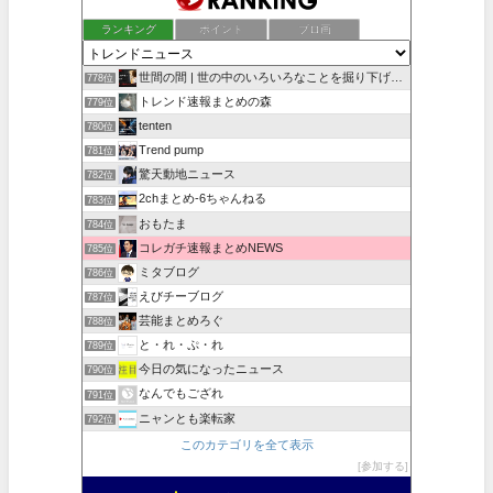
ランキング
ポイント
ブロ画
世間の間 | 世の中のいろいろなことを掘り下げていく
778位
トレンド速報まとめの森
779位
tenten
780位
Trend pump
781位
驚天動地ニュース
782位
2chまとめ‐6ちゃんねる
783位
おもたま
784位
コレガチ速報まとめNEWS
785位
ミタブログ
786位
えびチーブログ
787位
芸能まとめろぐ
788位
と・れ・ぷ・れ
789位
今日の気になったニュース
790位
なんでもござれ
791位
ニャンとも楽転家
792位
このカテゴリを全て表示
参加する