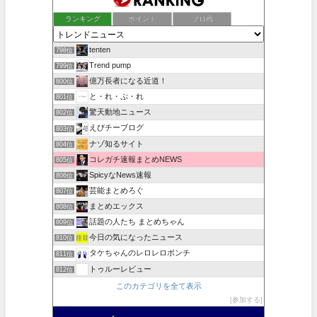
ランキング
ポイント
ブロ画
tenten
798位
Trend pump
799位
億万長者になる近道！
800位
と・れ・ぷ・れ
801位
驚天動地ニュース
802位
えびチーブログ
803位
ナゾ知るサイト
804位
コレガチ速報まとめNEWS
805位
SpicyなNews速報
806位
芸能まとめろぐ
807位
まとめエックス
808位
話題の人たち まとめちゃん
809位
今日の気になったニュース
810位
タケちゃんのレロレロポンチ
811位
トゥルーレビュー
812位
このカテゴリを全て表示
参加する