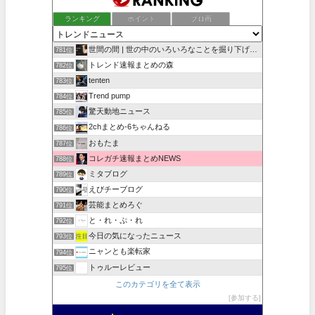
ランキング
ポイント
ブロ画
世間の間 | 世の中のいろいろなことを掘り下げていく
781位
トレンド速報まとめの森
782位
tenten
783位
Trend pump
784位
驚天動地ニュース
785位
2chまとめ‐6ちゃんねる
786位
おもたま
787位
コレガチ速報まとめNEWS
788位
ミタブログ
789位
えびチーブログ
790位
芸能まとめろぐ
791位
と・れ・ぷ・れ
792位
今日の気になったニュース
793位
ニャンとも楽転家
794位
トゥルーレビュー
795位
このカテゴリを全て表示
参加する