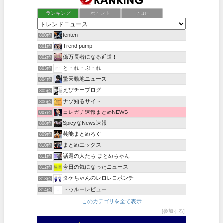
ランキング
ポイント
ブロ画
tenten
800位
Trend pump
801位
億万長者になる近道！
802位
と・れ・ぷ・れ
803位
驚天動地ニュース
804位
えびチーブログ
805位
ナゾ知るサイト
806位
コレガチ速報まとめNEWS
807位
SpicyなNews速報
808位
芸能まとめろぐ
809位
まとめエックス
810位
話題の人たち まとめちゃん
811位
今日の気になったニュース
812位
タケちゃんのレロレロポンチ
813位
トゥルーレビュー
814位
このカテゴリを全て表示
参加する