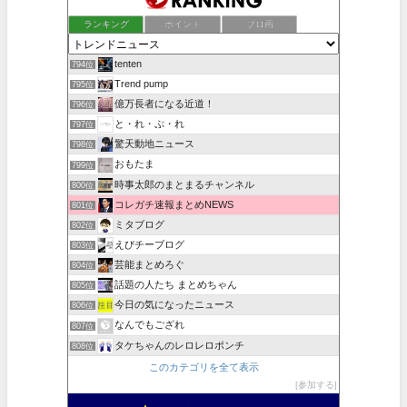
ランキング
ポイント
ブロ画
tenten
794位
Trend pump
795位
億万長者になる近道！
796位
と・れ・ぷ・れ
797位
驚天動地ニュース
798位
おもたま
799位
時事太郎のまとまるチャンネル
800位
コレガチ速報まとめNEWS
801位
ミタブログ
802位
えびチーブログ
803位
芸能まとめろぐ
804位
話題の人たち まとめちゃん
805位
今日の気になったニュース
806位
なんでもござれ
807位
タケちゃんのレロレロポンチ
808位
このカテゴリを全て表示
参加する