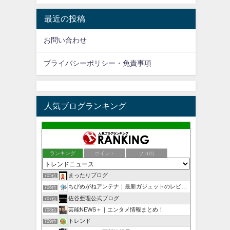
最近の投稿
お問い合わせ
プライバシーポリシー・免責事項
人気ブログランキング
ランキング
ポイント
ブロ画
まったりブログ
705位
ちびめがねアンテナ｜最新ガジェットのレビューブログ
706位
佐谷亜理公式ブログ
707位
芸能NEWS＋｜エンタメ情報まとめ！
708位
トレンド
709位