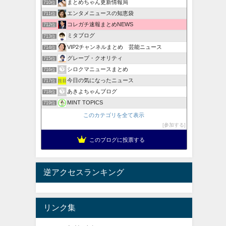
まとめちゃん更新情報局
710位
エンタメニュースの知恵袋
711位
コレガチ速報まとめNEWS
712位
ミタブログ
713位
VIP2チャンネルまとめ 芸能ニュース
714位
グレープ・クオリティ
715位
シロクマニュースまとめ
716位
今日の気になったニュース
717位
あきよちゃんブログ
718位
MINT TOPICS
719位
このカテゴリを全て表示
参加する
このブログに投票する
逆アクセスランキング
リンク集